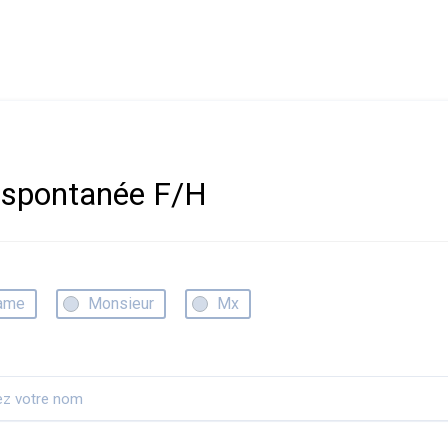
 spontanée F/H
ame
Monsieur
Mx