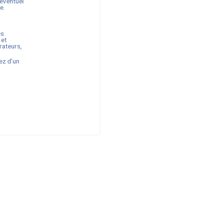
 éventuel
e.
es
 et
rateurs,
ez d’un