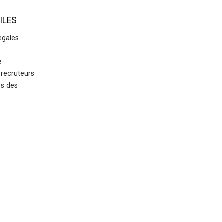
ILES
égales
e
recruteurs
es des