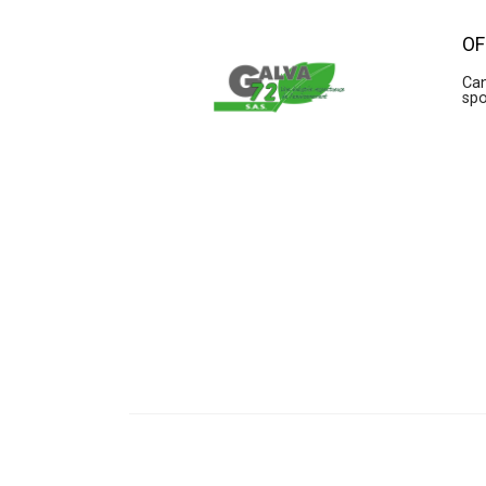
OF
Can
sp