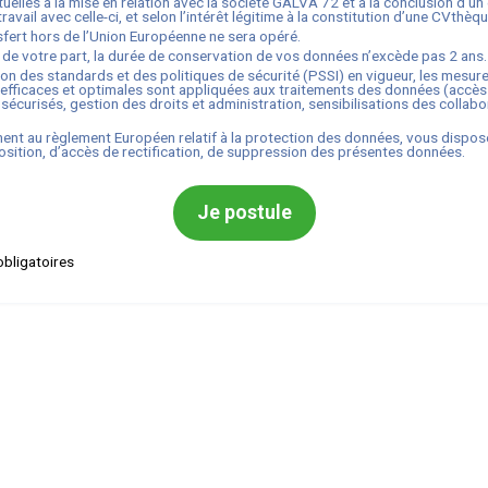
uelles à la mise en relation avec la société
GALVA 72
et à la conclusion d’un
ravail avec celle-ci, et selon l’intérêt légitime à la constitution d’une CVthèqu
fert hors de l’Union Européenne ne sera opéré.
 de votre part, la durée de conservation de vos données n’excède pas
2
ans.
ion des standards et des politiques de sécurité (PSSI) en vigueur, les mesur
efficaces et optimales sont appliquées aux traitements des données (accès
sécurisés, gestion des droits et administration, sensibilisations des collabo
nt au règlement Européen relatif à la protection des données, vous dispos
osition, d’accès de rectification, de suppression des présentes données.
Je postule
bligatoires