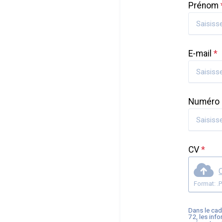
Prénom
E-mail
*
Numéro 
CV
*
C
Dans le cad
72
, les in