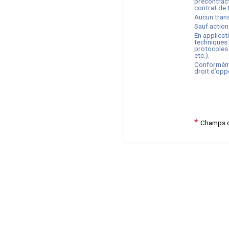
précontract
contrat de t
Aucun trans
Sauf action
En applicat
techniques 
protocoles 
etc.).
Conforméme
droit d’opp
*
Champs o