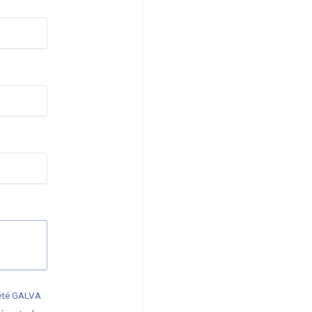
iété
GALVA
s